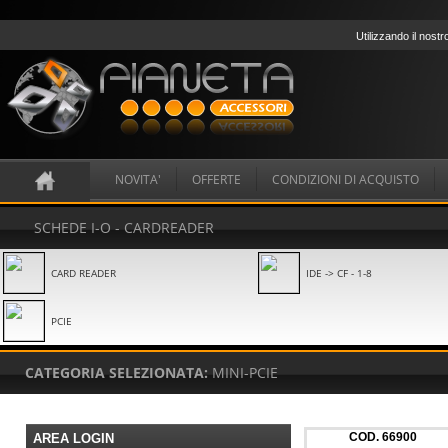
Utilizzando il nostr
NOVITA'
OFFERTE
CONDIZIONI DI ACQUISTO
SCHEDE I-O - CARDREADER
CARD READER
IDE -> CF - 1-8
PCIE
CATEGORIA SELEZIONATA:
MINI-PCIE
COD.
66900
AREA LOGIN