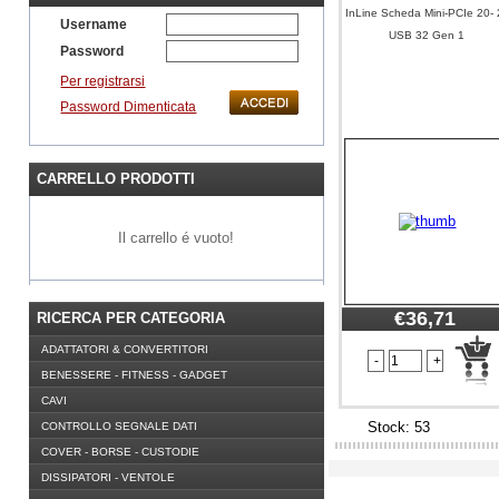
InLine Scheda Mini-PCIe 20- 
Username
USB 32 Gen 1
Password
Per registrarsi
Password Dimenticata
CARRELLO PRODOTTI
Il carrello é vuoto!
€36,71
RICERCA PER CATEGORIA
ADATTATORI & CONVERTITORI
BENESSERE - FITNESS - GADGET
CAVI
Stock: 53
CONTROLLO SEGNALE DATI
COVER - BORSE - CUSTODIE
DISSIPATORI - VENTOLE