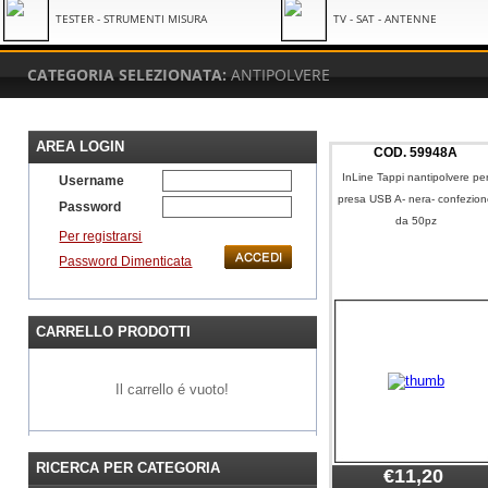
TESTER - STRUMENTI MISURA
TV - SAT - ANTENNE
CATEGORIA SELEZIONATA:
ANTIPOLVERE
AREA LOGIN
COD.
59948A
InLine Tappi nantipolvere pe
Username
presa USB A- nera- confezio
Password
da 50pz
Per registrarsi
Password Dimenticata
CARRELLO PRODOTTI
Il carrello é vuoto!
RICERCA PER CATEGORIA
€11,20