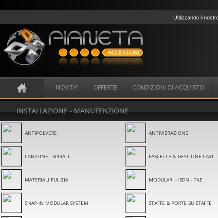
Utilizzando il nostr
NOVITA'
OFFERTE
CONDIZIONI DI ACQUISTO
INSTALLAZIONE - MANUTENZIONE
ANTIPOLVERE
ANTIVIBRAZIONE
CANALINE - SPIRALI
FASCETTE & GESTIONE CAVI
MATERIALI PULIZIA
MODULARI - ISDN - TAE
SNAP-IN MODULAR SYSTEM
STAFFE & PORTE SU STAFFE