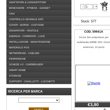
ADATTATORI & CONVERTITORI
BENESSERE - FITNESS - GADGET
CAVI
CONTROLLO SEGNALE DATI
Stock: 577
COVER - BORSE - CUSTODIE
DISSIPATORI - VENTOLE
COD.
59941A
ENERGIA - CORRENTE - LUCE
InLine Set antipolvere per
INSTALLAZIONE - MANUTENZIONE
multimedia (HDMI- DVI- Cinch
antenna)- 14 pezzi
MATERIALE POS
NETWORKING - CABLING
PERIFERICHE
SCHEDE I-O - CARDREADER
SMART HOME
STORAGE
SUPPORTI - CAVALLETTI - LUCCHETTI
RICERCA PER MARCA
€3,90