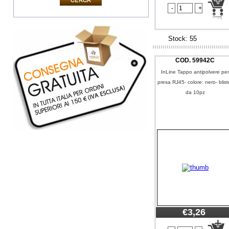
Stock: 55
COD.
59942C
InLine Tappo antipolvere pe
presa RJ45- colore: nero- blist
da 10pz
€3,26