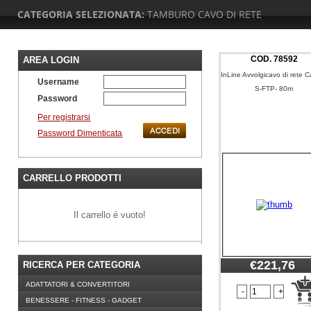
CATEGORIA SELEZIONATA:
TAMBURO CAVO DI RETE
COD.
78592
AREA LOGIN
InLine Avvolgicavo di rete 
Username
S-FTP- 80m
Password
Per registrarsi
Password Dimenticata
CARRELLO PRODOTTI
Il carrello é vuoto!
€221,76
RICERCA PER CATEGORIA
ADATTATORI & CONVERTITORI
BENESSERE - FITNESS - GADGET