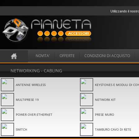
Utilizzando il nostr
NOVITA'
OFFERTE
CONDIZIONI DI ACQUISTO
NETWORKING - CABLING
ANTENNE WIRELESS
KEYSTONES E MODULI DI CO
MULTIPRESE 19
NETWORK KIT
POWER OVER ETHERNET
PRESE MURO
SWITCH
TAMBURO CAVO DI RETE