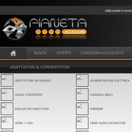
Utilizzando il nostr
NOVITA'
OFFERTE
CONDIZIONI DI ACQUISTO
ADATTATORI & CONVERTITORI
ADATTATORE DA VIAGGIO
ALIMENTAZIONE ELETTRICA
AUDIO CONVERTER
COASSIALI (BNC)
EMULATORI VIDEO EDID
FIREWIRE
HDMI -> VGA
HDMI AUDIO EXTRACTOR