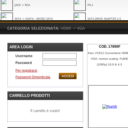
JACK -> RCA
PS-2
SATA -> ESATA - MICRO SATA
SATA DRIVE ADAPTER 2-5
CATEGORIA SELEZIONATA:
HDMI -> VGA
SLIMLINE
TOSLINK
USB -> SERIALE- PARALLELA
USB 20 ADATTATORI
COD.
17890F
AREA LOGIN
Aten VC812 Convertitore HDM
Username
VGA- motore scaling- FullH
USB 32 ADATTATORI
USB OTG
Password
(1080p) 16:9 & 4:3
Per registrarsi
VGA -> DVI - VIDEO - TV
VGA -> HDMI
Password Dimenticata
CARRELLO PRODOTTI
Il carrello é vuoto!