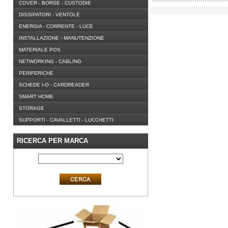
COVER - BORSE - CUSTODIE
DISSIPATORI - VENTOLE
ENERGIA - CORRENTE - LUCE
INSTALLAZIONE - MANUTENZIONE
MATERIALE POS
NETWORKING - CABLING
PERIFERICHE
SCHEDE I-O - CARDREADER
SMART HOME
STORAGE
SUPPORTI - CAVALLETTI - LUCCHETTI
RICERCA PER MARCA