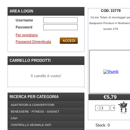
COD.
33779
AREA LOGIN
InLine Telaio di montaggio pe
Username
dissipatori Pentium 4 Northwo
Password
socket 478
Per registrarsi
Password Dimenticata
CARRELLO PRODOTTI
Il carrello é vuoto!
€5,79
RICERCA PER CATEGORIA
ADATTATORI & CONVERTITORI
BENESSERE - FITNESS - GADGET
CAVI
Stock: 0
CONTROLLO SEGNALE DATI