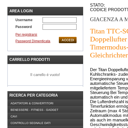
STATO:
CODICE PRODOT
AREA LOGIN
GIACENZA A 
Username
Password
Titan TTC-S
Per registrarsi
Doppellufte
Password Dimenticata
Timermodus- 
Gleichrichter
CARRELLO PRODOTTI
Der Titan Doppelluft
Kuhlschranks- zudem
Il carrello é vuoto!
Energieeinsparung v
automatische Steuer
mitgeliefertem Temp
Steuerung Bei Tempe
RICERCA PER CATEGORIA
automatisch ein und
Die Lufterdrehzahl 
ADATTATORI & CONVERTITORI
Timerfunktion ermögl
BENESSERE - FITNESS - GADGET
Zeitraum (max 4 Std
Automatikmodus mit 
CAVI
als auch im manuell
CONTROLLO SEGNALE DATI
Geschwindigkeitsst