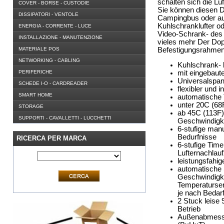
schalten sich die Lu
COVER - BORSE - CUSTODIE
Sie können diesen 
DISSIPATORI - VENTOLE
Campingbus oder au
Kuhlschranklufter o
ENERGIA - CORRENTE - LUCE
Video-Schrank- des
INSTALLAZIONE - MANUTENZIONE
vieles mehr Der Dopp
MATERIALE POS
Befestigungsrahme
NETWORKING - CABLING
Kuhlschrank- 
mit eingebaut
PERIFERICHE
Universalspa
SCHEDE I-O - CARDREADER
flexibler und 
SMART HOME
automatische 
unter 20C (68
STORAGE
ab 45C (113F)
SUPPORTI - CAVALLETTI - LUCCHETTI
Geschwindigk
6-stufige man
Bedurfnisse
RICERCA PER MARCA
6-stufige Time
Lufternachlauf
leistungsfahig
automatische
Geschwindigke
Temperatursen
je nach Bedar
2 Stuck leise 
Betrieb
Außenabmess