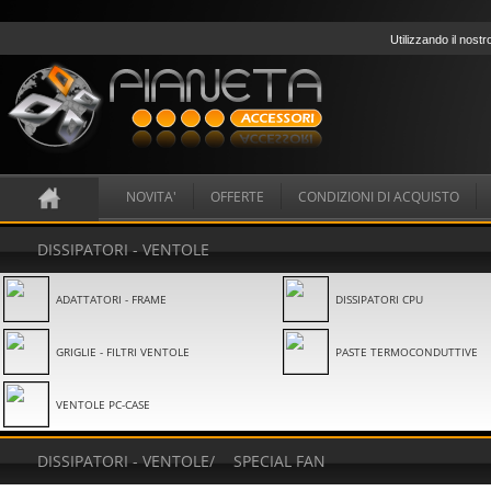
Utilizzando il nostr
NOVITA'
OFFERTE
CONDIZIONI DI ACQUISTO
DISSIPATORI - VENTOLE
ADATTATORI - FRAME
DISSIPATORI CPU
GRIGLIE - FILTRI VENTOLE
PASTE TERMOCONDUTTIVE
VENTOLE PC-CASE
DISSIPATORI - VENTOLE
/
SPECIAL FAN