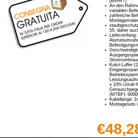
(BxHxT)
An den Rahmen
variablen Bef
zahlreiche Be
Montagemater
staubgeschut
55- daher auc
Lieferumfang: 
Aluminiumrahm
Befestigungsm
Geschwindigke
Ausgangsspan
Stromverbrau
Kukri-Lufter
Eingangsspan
Betriebsspan
Leistungsaufn
± 10% Umdr-M
Gerauschpegel
(MTBF): 6000
Kabellange: 
Montagesets i
€48,2