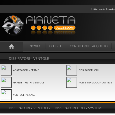
Utilizzando il nostr
NOVITA'
OFFERTE
CONDIZIONI DI ACQUISTO
DISSIPATORI - VENTOLE
ADATTATORI - FRAME
DISSIPATORI CPU
GRIGLIE - FILTRI VENTOLE
PASTE TERMOCONDUTTIVE
VENTOLE PC-CASE
DISSIPATORI - VENTOLE
/
DISSIPATORI HDD - SYSTEM