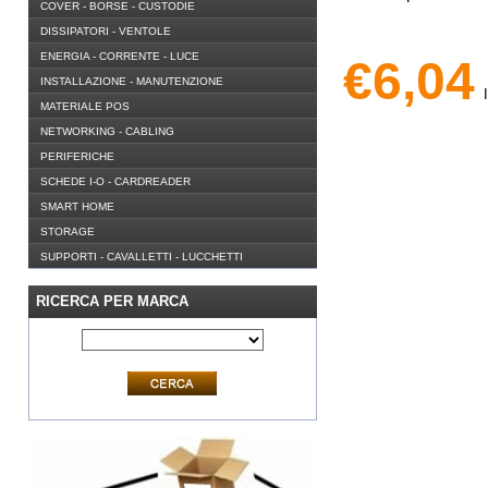
COVER - BORSE - CUSTODIE
DISSIPATORI - VENTOLE
ENERGIA - CORRENTE - LUCE
€6,04
INSTALLAZIONE - MANUTENZIONE
I
MATERIALE POS
NETWORKING - CABLING
PERIFERICHE
SCHEDE I-O - CARDREADER
SMART HOME
STORAGE
SUPPORTI - CAVALLETTI - LUCCHETTI
RICERCA PER MARCA