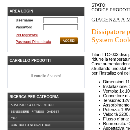
STATO:
CODICE PRODOT
AREA LOGIN
GIACENZA A 
Username
Password
Dissipatore 
Per registrarsi
System Coole
Password Dimenticata
Titan TTC-003 dissip
ridurre la temperat
CARRELLO PRODOTTI
Case aumentandone l
sfruttando uno slot P
per l´installazioni d
Il carrello é vuoto!
Dimensioni 
Installazione:
Ventola: 1x 
Connettore di
RICERCA PER CATEGORIA
Tensione: 12V
Assorbimento
ADATTATORI & CONVERTITORI
Potenza: 1-8
BENESSERE - FITNESS - GADGET
Velocità 220
Flusso d´aria
CAVI
Rumorosità: 
CONTROLLO SEGNALE DATI
Aspettativa m